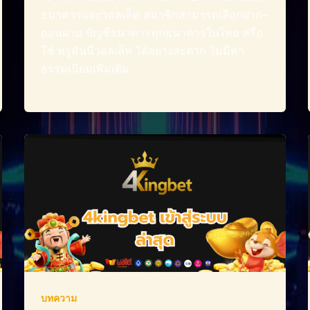
ธนาคารและวอลเล็ท สมาชิกสามารถเลือกฝาก–
ถอนผ่าน บัญชีธนาคารทุกธนาคารในไทย หรือ
ใช้ ทรูมันนี่วอลเล็ท ได้อย่างสะดวก ไม่มีค่า
ธรรมเนียมเพิ่มเติม
บทความ