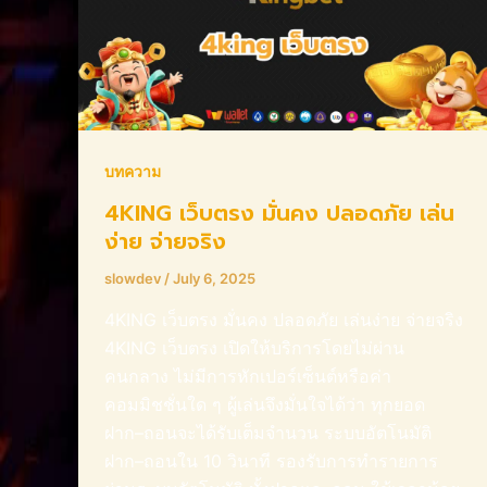
บทความ
4KING เว็บตรง มั่นคง ปลอดภัย เล่น
ง่าย จ่ายจริง
slowdev
/
July 6, 2025
4KING เว็บตรง มั่นคง ปลอดภัย เล่นง่าย จ่ายจริง
4KING เว็บตรง เปิดให้บริการโดยไม่ผ่าน
คนกลาง ไม่มีการหักเปอร์เซ็นต์หรือค่า
คอมมิชชั่นใด ๆ ผู้เล่นจึงมั่นใจได้ว่า ทุกยอด
ฝาก–ถอนจะได้รับเต็มจำนวน ระบบอัตโนมัติ
ฝาก–ถอนใน 10 วินาที รองรับการทำรายการ