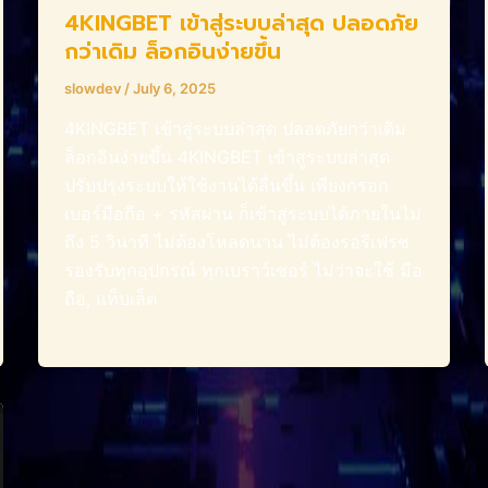
4KINGBET เข้าสู่ระบบล่าสุด ปลอดภัย
กว่าเดิม ล็อกอินง่ายขึ้น
slowdev
/
July 6, 2025
4KINGBET เข้าสู่ระบบล่าสุด ปลอดภัยกว่าเดิม
ล็อกอินง่ายขึ้น 4KINGBET เข้าสู่ระบบล่าสุด
ปรับปรุงระบบให้ใช้งานได้ลื่นขึ้น เพียงกรอก
เบอร์มือถือ + รหัสผ่าน ก็เข้าสู่ระบบได้ภายในไม่
ถึง 5 วินาที ไม่ต้องโหลดนาน ไม่ต้องรอรีเฟรช
รองรับทุกอุปกรณ์ ทุกเบราว์เซอร์ ไม่ว่าจะใช้ มือ
ถือ, แท็บเล็ต