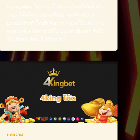
ผ่านแอดมิน ใช้โค้ดแล้วรับเครดิตฟรีทันที เมื่อ
กรอกโค้ดในระบบ จะได้รับ เครดิตฟรีเข้า
ยูสเซอร์ทันที โดยไม่ต้องฝากก่อน ใช้เล่นได้กับ
ทุกเกม ทั้งสล็อต คาสิโน และเกมยิงปลา ไม่มี
เงื่อนไขซับซ้อน ไม่ต้องแชร์
บทความ