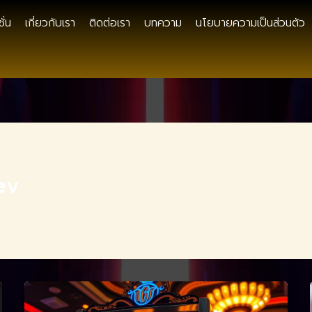
ั่น
เกี่ยวกับเรา
ติดต่อเรา
บทความ
นโยบายความเป็นส่วนตัว
ev