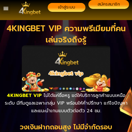
Skip
สมัครสมาชิก
เข้าสู่ระบบ
to
content
4KINGBET VIP ความพรีเมียมที่คน
เล่นจริงถึงรู้
4KINGBET VIP
ไม่ได้แค่ชื่อหรู แต่ให้บริการลูกค้าแบบเหนือ
ระดับ มีทีมดูแลเฉพาะกลุ่ม VIP พร้อมให้คำปรึกษา แก้ไขปัญหา
และแนะนำเกมแบบตัวต่อตัว 24 ชม.
วงเงินฝากถอนสูง ไม่มีจำกัดรอบ