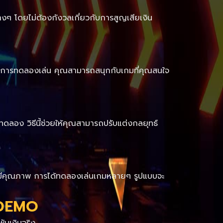
งๆ โดยไม่ต้องกังวลเกี่ยวกับการสูญเสียเงิน
ทุนในการทดลองเล่น คุณสามารถสนุกกับเกมที่คุณสนใจ
ดลอง วิธีนี้ช่วยให้คุณสามารถปรับแต่งกลยุทธ์
ที่มีคุณภาพ การได้ทดลองเล่นเกมหลายๆ รูปแบบจะ
 DEMO