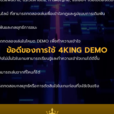
 แนวแฟนตาซี, ประวัติศาสตร์, การผจญภัย, และอื่นๆ โดยไม่ต้องเดิมพ
อนไลน์ ที่สามารถทดลองเล่นเพื่อเข้าใจกฎและรูปแบบการเดิมพัน
ิมพันและกลยุทธ์การชนะ
มารถทดลองเล่นในโหมด DEMO เพื่อทำความเข้าใจ
ข้อดีของการใช้ 4KING DEMO
ที่ยังไม่มั่นใจในเกมสามารถเรียนรู้และทำความเข้าใจเกมได้ดีขึ้น
มารถเล่นจากที่ไหนก็ได้
ถทดสอบกลยุทธ์หรือการตัดสินใจในเกมก่อนที่จะใช้เงินจริง