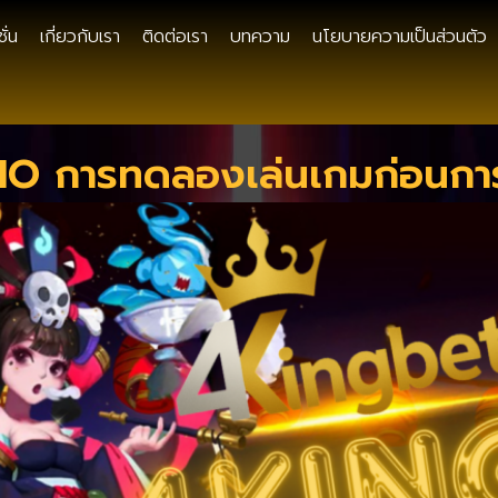
ั่น
เกี่ยวกับเรา
ติดต่อเรา
บทความ
นโยบายความเป็นส่วนตัว
 การทดลองเล่นเกมก่อนการ