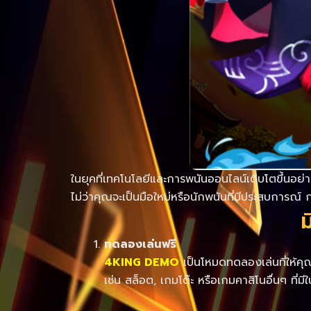
ในยุคที่เทคโนโลยีและการพนันออนไลน์เติบโตขึ้นอย่
ไม่ว่าคุณจะเป็นมือใหม่หรือนักพนันที่มีประสบการณ
ทดลองเล่นฟรี
4KING DEMO
เป็นโหมดทดลองเล่นที่ให้ค
เช่น สล็อต, เกมโต๊ะ หรือเกมคาสิโนอื่นๆ ที่มี