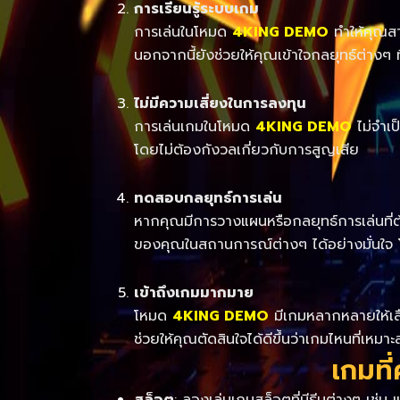
การเรียนรู้ระบบเกม
การเล่นในโหมด
4KING DEMO
ทำให้คุณสา
นอกจากนี้ยังช่วยให้คุณเข้าใจกลยุทธ์ต่างๆ 
ไม่มีความเสี่ยงในการลงทุน
การเล่นเกมในโหมด
4KING DEMO
ไม่จำเป
โดยไม่ต้องกังวลเกี่ยวกับการสูญเสีย
ทดสอบกลยุทธ์การเล่น
หากคุณมีการวางแผนหรือกลยุทธ์การเล่นท
ของคุณในสถานการณ์ต่างๆ ได้อย่างมั่นใจ โ
เข้าถึงเกมมากมาย
โหมด
4KING DEMO
มีเกมหลากหลายให้เลื
ช่วยให้คุณตัดสินใจได้ดีขึ้นว่าเกมไหนที่เหมาะ
เกมท